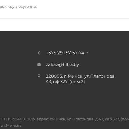
вок круглосуточно.
+375 29 157-57-74
zakaz@filtra.by
220005, г. Минск, ул.Платонова,
43, оф.327, (пом.2)
П 191594001. Юр. адрес: г.Минск, ул.Платонова, д.43, каб.327, (по
а г.Минска