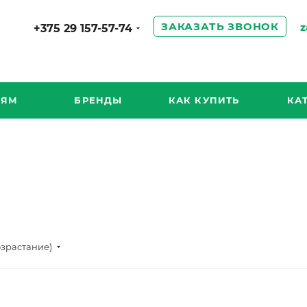
ЗАКАЗАТЬ ЗВОНОК
z
+375 29 157-57-74
ИЯМ
БРЕНДЫ
КАК КУПИТЬ
КА
озрастание)