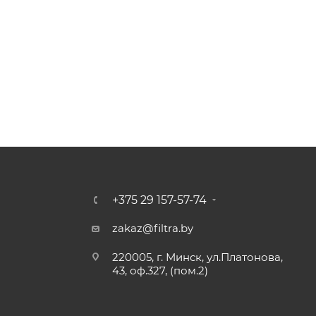
+375 29 157-57-74
zakaz@filtra.by
220005, г. Минск, ул.Платонова,
43, оф.327, (пом.2)