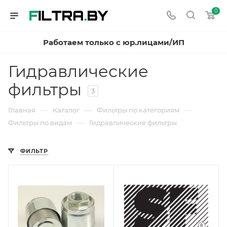
0
Работаем только с юр.лицами/ИП
Гидравлические
фильтры
3
—
—
—
Главная
Каталог
Фильтры по категориям
—
Фильтры по видам
Гидравлические фильтры
ФИЛЬТР