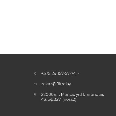
+375 29 157-57-74
zakaz@filtra.by
220005, г. Минск, ул.Платонова,
43, оф.327, (пом.2)