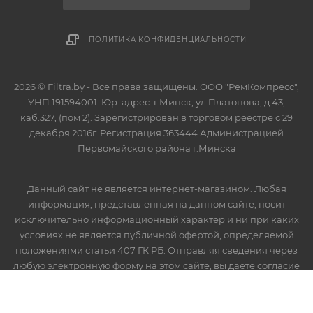
ПОЛИТИКА КОНФИДЕНЦИАЛЬНОСТИ
2026 © Filtra.by - Все права защищены. ООО "РемКомпресс",
УНП 191594001. Юр. адрес: г.Минск, ул.Платонова, д.43,
каб.327, (пом 2). Зарегистрирован в торговом реестре с 29
декабря 2016г. Регистрация 363444 Администрацией
Первомайского района г.Минска
Данный сайт не является интернет-магазином. Любая
информация, представленная на данном сайте, носит
исключительно информационный характер и ни при каких
условиях не является публичной офертой, определяемой
положениями статьи 407 ГК РБ. Отправляя сведения через
любую электронную форму на этом сайте, вы даете согласие
на обработку ваших персональных данных.