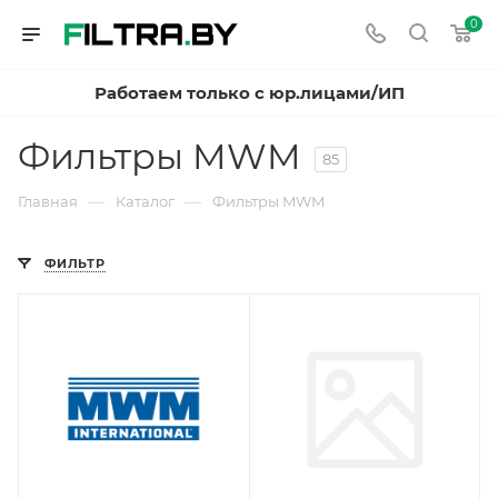
0
Работаем только с юр.лицами/ИП
Фильтры MWM
85
—
—
Главная
Каталог
Фильтры MWM
ФИЛЬТР