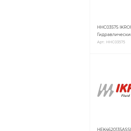
HHC03575 IKRO
Гидравлически
Арт.: HHC03575
HEK4620135ASS