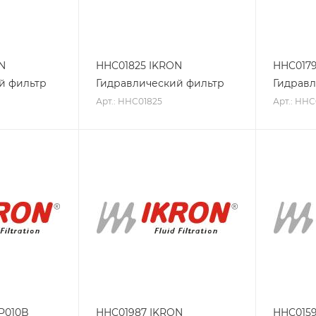
N
HHC01825 IKRON
HHC0179
й фильтр
Гидравлический фильтр
Гидравл
Арт.: HHC01825
Арт.: HHC
P010B
HHC01987 IKRON
HHC015