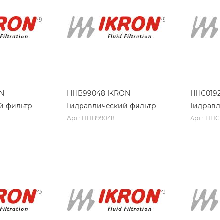
ON
HHB99048 IKRON
HHC019
й фильтр
Гидравлический фильтр
Гидравл
Арт.: HHB99048
Арт.: HHC