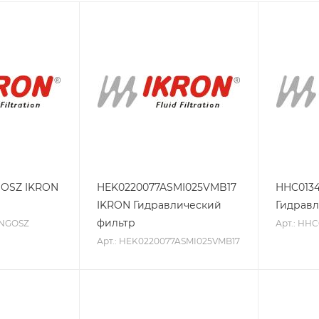
GOSZ IKRON
HEK0220077ASMI025VMB17
HHC0134
IKRON Гидравлический
Гидравл
фильтр
XNGOSZ
Арт.: HHC
Арт.: HEK0220077ASMI025VMB17