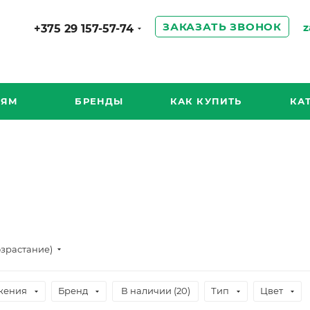
ЗАКАЗАТЬ ЗВОНОК
z
+375 29 157-57-74
ИЯМ
БРЕНДЫ
КАК КУПИТЬ
КА
озрастание)
жения
Бренд
В наличии (
20
)
Тип
Цвет