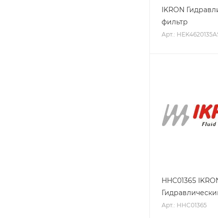
IKRON Гидравл
фильтр
Арт.: HEK4620135
HHC01365 IKRO
Гидравлически
Арт.: HHC01365