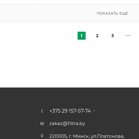
ПОКАЗАТЬ ЕЩЕ
1
2
3
+375 29 157-57-74
zakaz@filtra.by
220005, г. Минск, ул.Платонова,