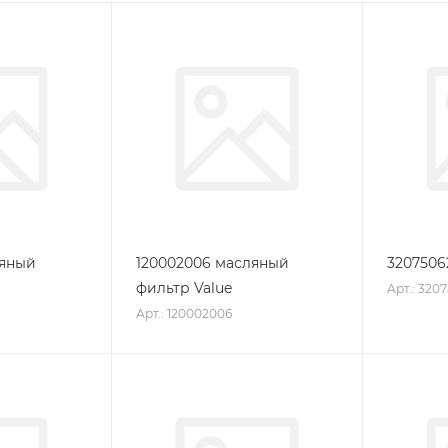
ляный
120002006 масляный
3207506
фильтр Value
Арт.: 320
Арт.: 120002006