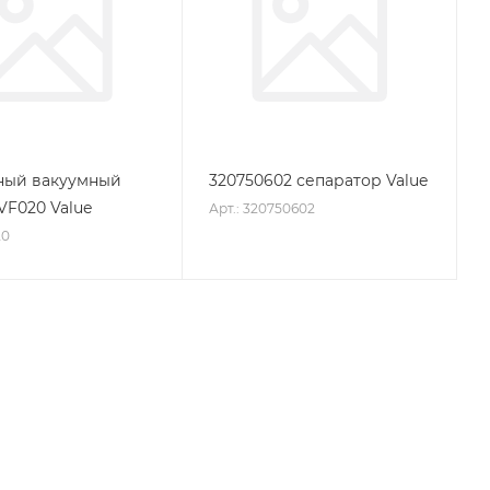
ный вакуумный
320750602 сепаратор Value
VF020 Value
Арт.: 320750602
20