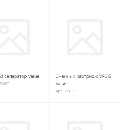
21 сепаратор Value
Сменный картридж VF015
Value
750621
Арт.: VF015