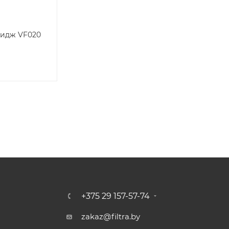
идж VF020
+375 29 157-57-74
zakaz@filtra.by