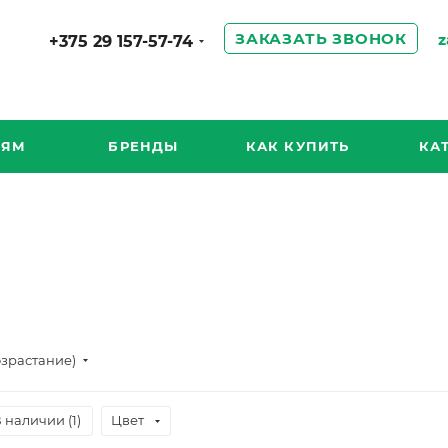
ЗАКАЗАТЬ ЗВОНОК
z
+375 29 157-57-74
ИЯМ
БРЕНДЫ
КАК КУПИТЬ
КА
озрастание)
 наличии (
1
)
Цвет