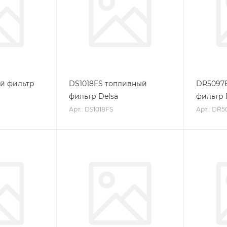
ый фильтр
DS1018FS топливный
DR5097
фильтр Delsa
фильтр 
Арт.: DS1018FS
Арт.: DR5