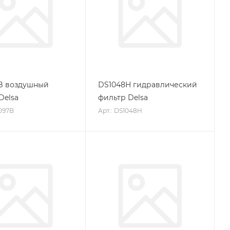
B воздушный
DS1048H гидравлический
Delsa
фильтр Delsa
097B
Арт.: DS1048H