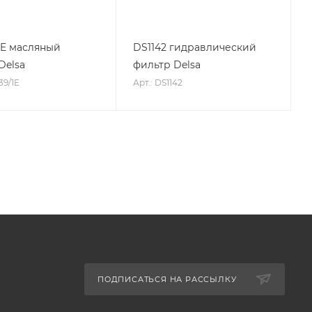
1E масляный
DS1142 гидравлический
Delsa
фильтр Delsa
39/1E
Арт.: DS1142
ПОДПИСАТЬСЯ НА РАССЫЛКУ