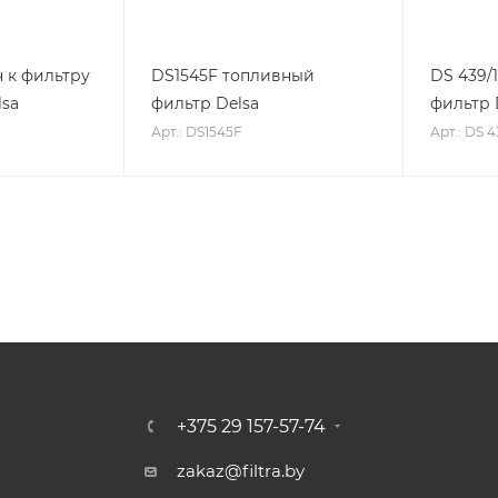
н к фильтру
DS1545F топливный
DS 439/
lsa
фильтр Delsa
фильтр 
Арт.: DS1545F
Арт.: DS 4
+375 29 157-57-74
zakaz@filtra.by