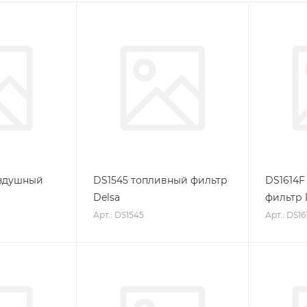
здушный
DS1545 топливный фильтр
DS1614F
Delsa
фильтр 
Арт.: DS1545
Арт.: DS16