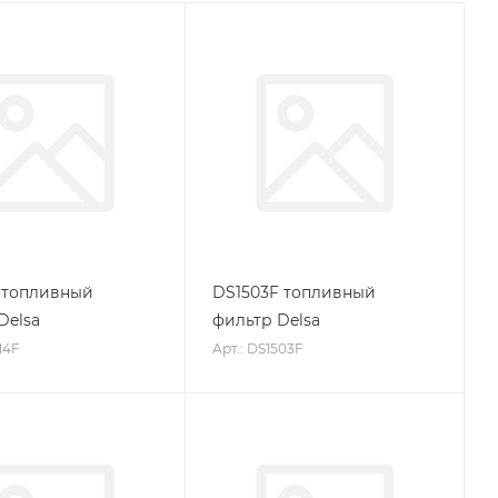
 топливный
DS1503F топливный
Delsa
фильтр Delsa
14F
Арт.: DS1503F