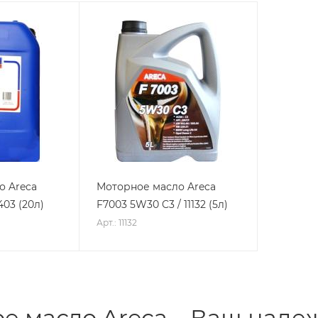
о Areca
Моторное масло Areca
403 (20л)
F7003 5W30 C3 / 11132 (5л)
Арт.: 11132
е масло Areca – Ваш надеж