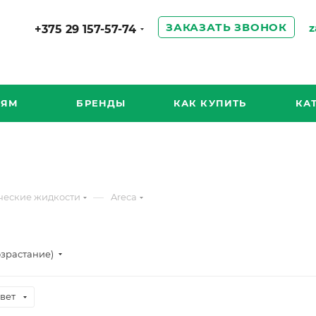
ЗАКАЗАТЬ ЗВОНОК
z
+375 29 157-57-74
ИЯМ
БРЕНДЫ
КАК КУПИТЬ
КА
—
ческие жидкости
Areca
озрастание)
вет