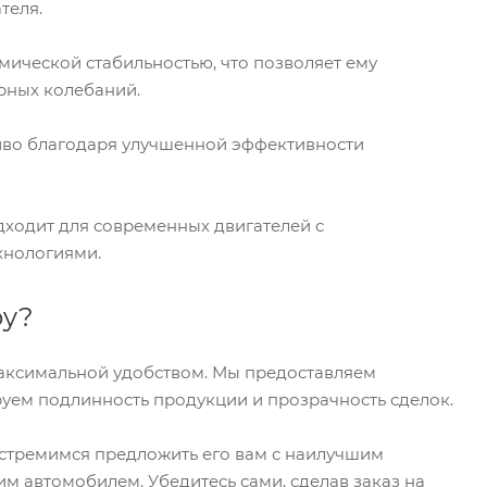
теля.
рмической стабильностью, что позволяет ему
рных колебаний.
ливо благодаря улучшенной эффективности
одходит для современных двигателей с
хнологиями.
by?
 максимальной удобством. Мы предоставляем
уем подлинность продукции и прозрачность сделок.
и стремимся предложить его вам с наилучшим
шим автомобилем. Убедитесь сами, сделав заказ на