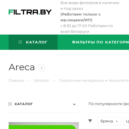
Все виды фильтров в наличии
и под заказ
(
Работаем только с
юр.лицами/ИП)
с 8:30 до 17:00 Работаем по
всей Беларуси.
КАТАЛОГ
ФИЛЬТРЫ ПО КАТЕГОР
Areca
2
—
—
Главная
Каталог
Смазочные материалы и технологи
По популярности (в
КАТАЛОГ
Бренд
Ц