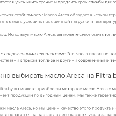
игателя, уменьшить трение и продлить срок службы двига
ческая стабильность
: Масло Areca обладает высокой те
ать даже в условиях повышенной нагрузки и температу
ива
: Используя масло Areca, вы можете сэкономить топ
ь с современными технологиями
: Это масло идеально п
системами впрыска топлива и другими современными те
но выбирать масло Areca на Filtra.
iltra.by вы можете приобрести моторное масло Areca с
мент продукции по выгодным ценам. Мы также гарантир
ки масла Areca, но мы ценим качество этого продукта 
ете полагаться на нас, когда дело касается ухода за ва